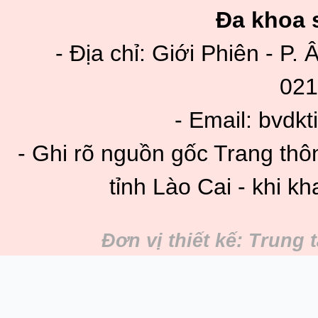
Đa khoa s
- Địa chỉ: Giới Phiên - P. 
021
- Email: bvdk
- Ghi rõ nguồn gốc Trang thô
tỉnh Lào Cai - khi kh
Đơn vị thiết kế: Trung