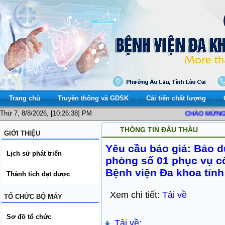
Trang chủ
Truyền thông và GDSK
Cải tiến chất lượng
Thứ 7, 8/8/2026, [10:26:38] PM
CHÀO MỪNG BẠN
THÔNG TIN ĐẤU THẦU
GIỚI THIỆU
Yêu cầu báo giá: Bảo 
Lịch sử phát triển
phòng số 01 phục vụ c
Bệnh viện Đa khoa tỉnh
Thành tích đạt được
Xem chi tiết:
Tải về
TỔ CHỨC BỘ MÁY
Sơ đồ tổ chức
Tải về: