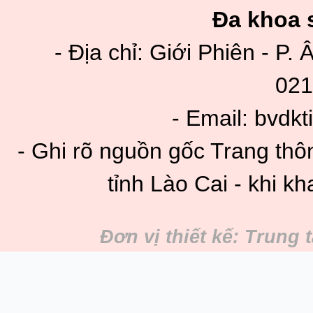
Đa khoa s
- Địa chỉ: Giới Phiên - P. 
021
- Email: bvdk
- Ghi rõ nguồn gốc Trang thô
tỉnh Lào Cai - khi kh
Đơn vị thiết kế: Trung