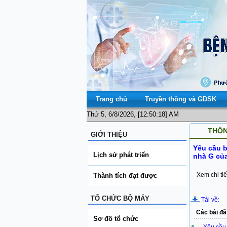
Trang chủ
Truyền thông và GDSK
Thứ 5, 6/8/2026, [12:50:18] AM
THÔN
GIỚI THIỆU
Yêu cầu b
Lịch sử phát triển
nhà G của
Xem chi tiế
Thành tích đạt được
TỔ CHỨC BỘ MÁY
Tải về:
Các bài đã
Sơ đồ tổ chức