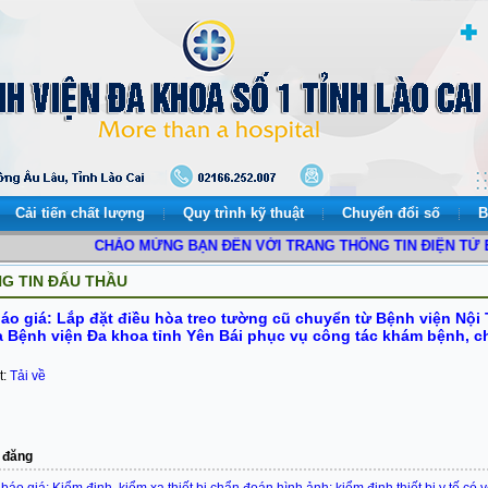
Cải tiến chất lượng
Quy trình kỹ thuật
Chuyển đổi số
B
CHÀO MỪNG BẠN ĐẾN VỚI TRANG THÔNG TIN ĐIỆN TỬ BỆNH
G TIN ĐẤU THẦU
áo giá: Lắp đặt điều hòa treo tường cũ chuyển từ Bệnh viện Nội 
 Bệnh viện Đa khoa tỉnh Yên Bái phục vụ công tác khám bệnh, 
t:
Tải về
 đăng