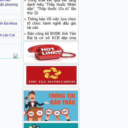
yêu cầu
danh hiệu “Thầy thuốc Nhân
huật; phương
dân”, “Thầy thuốc Ưu tú” lần
thứ 15
Thông báo Về việc lựa chọn
tổ chức hành nghề đấu giá
iện Đa khoa
tài sản
Bản công bố BVĐK tỉnh Yên
nh Lào Cai
Bái là cơ sở KCB đáp ứng
yêu cầu là cơ sở thực hành
trong đào tạo khối ngành sức
khoẻ
Thông báo cơ sở cập nhật
kiến thức y khoa liên tục
trong khám bệnh chữa bệnh
Sở Y tế: Sơ kết đánh giá kết
quả hoạt động ngành y tế 6
tháng đầu năm 2017
Bệnh viện đa khoa tỉnh Yên
Bái đề nghị hỗ trợ tham gia
Đề án Bệnh viện vệ tinh giai
đoạn 2016-2020 của Bệnh
viện Nhi Trung Ương
Bệnh viện đa khoa tỉnh Yên
Bái đề nghị hỗ trợ tham gia
Đề án Bệnh viện vệ tinh giai
đoạn 2016-2020 của Bệnh
viện Bạch Mai