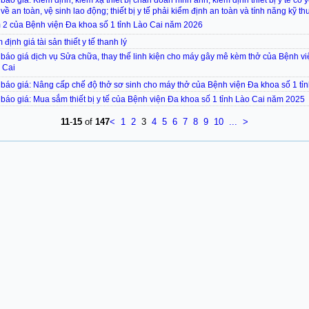
báo giá: Kiểm định, kiểm xạ thiết bị chẩn đoán hình ảnh; kiểm định thiết bị y tế có 
ề an toàn, vệ sinh lao động; thiết bị y tế phải kiểm định an toàn và tính năng kỹ t
 2 của Bệnh viện Đa khoa số 1 tỉnh Lào Cai năm 2026
định giá tài sản thiết y tế thanh lý
báo giá dịch vụ Sửa chữa, thay thế linh kiện cho máy gây mê kèm thở của Bệnh v
 Cai
báo giá: Nâng cấp chế độ thở sơ sinh cho máy thở của Bệnh viện Đa khoa số 1 tỉ
báo giá: Mua sắm thiết bị y tế của Bệnh viện Đa khoa số 1 tỉnh Lào Cai năm 2025
11
-
15
of
147
<
1
2
3
4
5
6
7
8
9
10
...
>