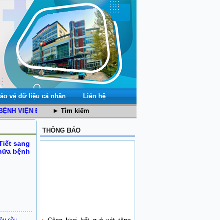
ảo vệ dữ liệu cá nhân
Liên hệ
 VIỆN ĐA KHOA SỐ 1 TỈNH LÀO CAI
► Tìm kiếm
THÔNG BÁO
Tiết sang
chữa bệnh
Công khai kết quả xét tặng