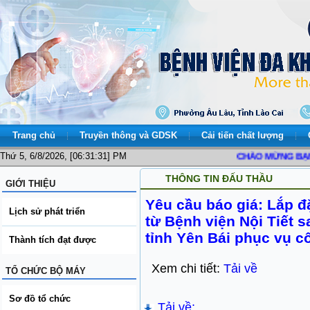
Trang chủ
Truyền thông và GDSK
Cải tiến chất lượng
Thứ 5, 6/8/2026, [06:31:31] PM
CHÀO MỪNG BẠN ĐẾ
THÔNG TIN ĐẤU THẦU
GIỚI THIỆU
Yêu cầu báo giá: Lắp đ
Lịch sử phát triển
từ Bệnh viện Nội Tiết 
tỉnh Yên Bái phục vụ 
Thành tích đạt được
Xem chi tiết:
Tải về
TỔ CHỨC BỘ MÁY
Sơ đồ tổ chức
Tải về: