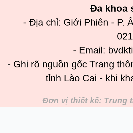
Đa khoa s
- Địa chỉ: Giới Phiên - P. 
021
- Email: bvdk
- Ghi rõ nguồn gốc Trang thô
tỉnh Lào Cai - khi kh
Đơn vị thiết kế: Trung