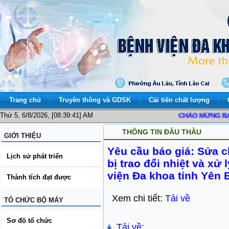
Trang chủ
Truyền thông và GDSK
Cải tiến chất lượng
Thứ 5, 6/8/2026, [08:39:41] AM
CHÀO MỪNG BẠN ĐẾ
THÔNG TIN ĐẤU THẦU
GIỚI THIỆU
Yêu cầu báo giá: Sửa ch
Lịch sử phát triển
bị trao đổi nhiệt và xử
viện Đa khoa tỉnh Yên 
Thành tích đạt được
Xem chi tiết:
Tải về
TỔ CHỨC BỘ MÁY
Sơ đồ tổ chức
Tải về: