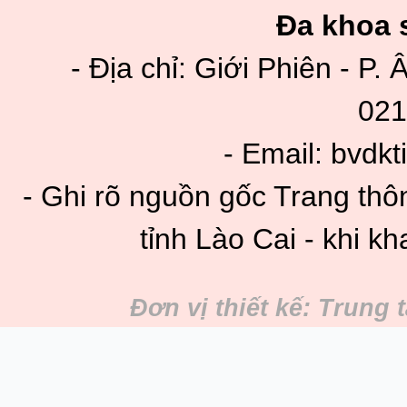
Đa khoa s
- Địa chỉ: Giới Phiên - P. 
021
- Email: bvdk
- Ghi rõ nguồn gốc Trang thô
tỉnh Lào Cai - khi kh
Đơn vị thiết kế: Trung