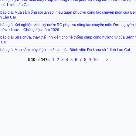
 báo giá gói thầu: Mua máy chụp Xquang C Arm phục vụ công tác khám chữa bệnh
 số 1 tỉnh Lào Cai
báo giá: Mua sắm ống soi tán sỏi niệu quản phục vụ công tác chuyên môn của Bệ
nh Lào Cai
báo giá: Xét nghiệm định kỳ nước RO phục vụ công tác chuyên môn Đơn nguyên 
 sức tích cực - Chống độc năm 2026
báo giá: Sửa chữa, thay thế linh kiện cho hệ thống chụp cộng hưởng từ của Bệnh
 Cai
báo giá: Mua sắm máy điện tim 3 cần của Bệnh viện Đa khoa số 1 tỉnh Lào Cai
6
-
10
of
147
<
1
2
3
4
5
6
7
8
9
10
...
>