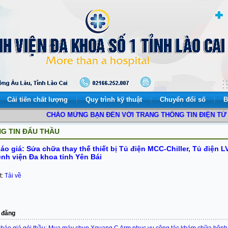
Cải tiến chất lượng
Quy trình kỹ thuật
Chuyển đổi số
B
CHÀO MỪNG BẠN ĐẾN VỚI TRANG THÔNG TIN ĐIỆN TỬ BỆNH
G TIN ĐẤU THẦU
áo giá: Sửa chữa thay thế thiết bị Tủ điện MCC-Chiller, Tủ điện 
nh viện Đa khoa tỉnh Yên Bái
t:
Tải về
 đăng