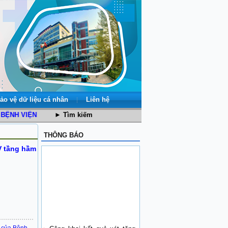
ảo vệ dữ liệu cá nhân
Liên hệ
 VIỆN ĐA KHOA SỐ 1 TỈNH LÀO CAI
► Tìm kiếm
THÔNG BÁO
LV tầng hầm
Công khai kết quả xét tặng