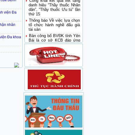
 của Bệnh
danh hiệu “Thầy thuốc Nhân
dân”, “Thầy thuốc Ưu tú” lần
thứ 15
nh viện Đa
Thông báo Về việc lựa chọn
tổ chức hành nghề đấu giá
thận nhân
tài sản
Bản công bố BVĐK tỉnh Yên
 viện Đa khoa
Bái là cơ sở KCB đáp ứng
yêu cầu là cơ sở thực hành
trong đào tạo khối ngành sức
khoẻ
Thông báo cơ sở cập nhật
kiến thức y khoa liên tục
trong khám bệnh chữa bệnh
Sở Y tế: Sơ kết đánh giá kết
quả hoạt động ngành y tế 6
tháng đầu năm 2017
Bệnh viện đa khoa tỉnh Yên
Bái đề nghị hỗ trợ tham gia
Đề án Bệnh viện vệ tinh giai
đoạn 2016-2020 của Bệnh
viện Nhi Trung Ương
Bệnh viện đa khoa tỉnh Yên
Bái đề nghị hỗ trợ tham gia
Đề án Bệnh viện vệ tinh giai
đoạn 2016-2020 của Bệnh
viện Bạch Mai