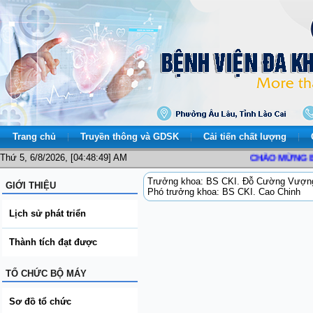
Trang chủ
Truyền thông và GDSK
Cải tiến chất lượng
Thứ 5, 6/8/2026, [04:48:49] AM
CHÀO MỪNG BẠN 
Trưởng khoa: BS CKI. Đỗ Cường Vượn
GIỚI THIỆU
Phó trưởng khoa: BS CKI. Cao Chinh
Lịch sử phát triển
Thành tích đạt được
TỔ CHỨC BỘ MÁY
Sơ đồ tổ chức