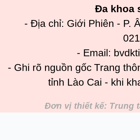
Đa khoa s
- Địa chỉ: Giới Phiên - P. 
021
- Email: bvdk
- Ghi rõ nguồn gốc Trang thô
tỉnh Lào Cai - khi kh
Đơn vị thiết kế: Trung