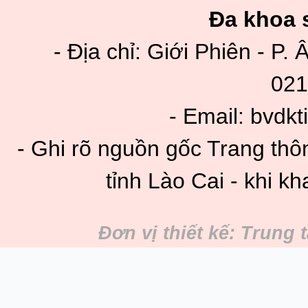
Đa khoa s
- Địa chỉ: Giới Phiên - P. 
021
- Email: bvdk
- Ghi rõ nguồn gốc Trang thô
tỉnh Lào Cai - khi kh
Đơn vị thiết kế: Trung