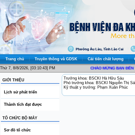
Trang chủ
Truyền thông và GDSK
Cải tiến chất lượng
Thứ 7, 8/8/2026, [03:10:43] PM
CHÀO MỪNG BẠN ĐẾN VỚI T
Trưởng khoa: BSCKI Hà Hữu Sáu
GIỚI THIỆU
Phó trưởng khoa: BSCKI Nguyễn Thị Sá
Kỹ thuật y trưởng: Phạm Xuân Phúc
Lịch sử phát triển
Thành tích đạt được
TỔ CHỨC BỘ MÁY
Sơ đồ tổ chức