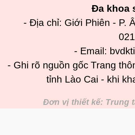
Đa khoa s
- Địa chỉ: Giới Phiên - P. 
021
- Email: bvdk
- Ghi rõ nguồn gốc Trang thô
tỉnh Lào Cai - khi kh
Đơn vị thiết kế: Trung