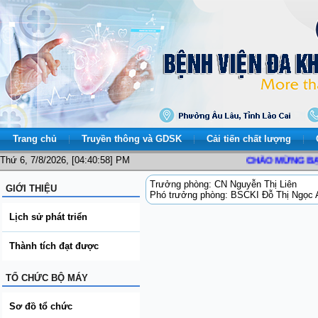
Trang chủ
Truyền thông và GDSK
Cải tiến chất lượng
Thứ 6, 7/8/2026, [04:40:58] PM
CHÀO MỪNG BẠN ĐẾ
Trưởng phòng: CN Nguyễn Thị Liên
GIỚI THIỆU
Phó trưởng phòng: BSCKI Đỗ Thị Ngọc 
Lịch sử phát triển
Thành tích đạt được
TỔ CHỨC BỘ MÁY
Sơ đồ tổ chức