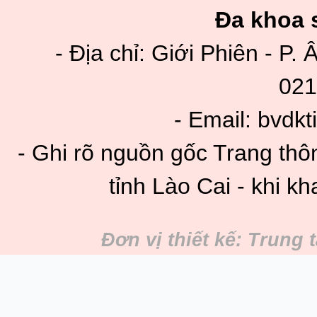
Đa khoa s
- Địa chỉ: Giới Phiên - P. 
021
- Email: bvdk
- Ghi rõ nguồn gốc Trang thô
tỉnh Lào Cai - khi kh
Đơn vị thiết kế: Trung