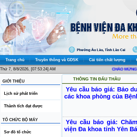
Trang chủ
Truyền thông và GDSK
Cải tiến chất lượng
Thứ 7, 8/8/2026, [07:53:24] AM
CHÀO MỪNG BẠN
THÔNG TIN ĐẤU THẦU
GIỚI THIỆU
Yêu cầu báo giá: Bảo d
Lịch sử phát triển
các khoa phòng của Bệnh
Thành tích đạt được
TỔ CHỨC BỘ MÁY
Yêu cầu báo giá: Chă
viện Đa khoa tỉnh Yên Bá
Sơ đồ tổ chức