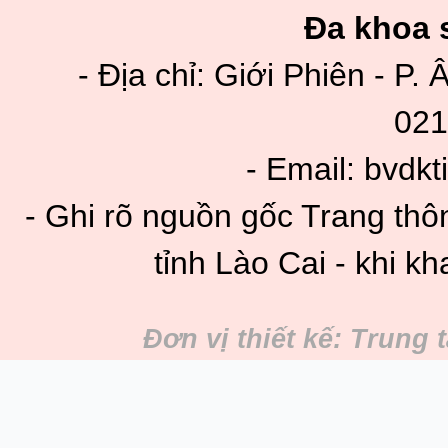
Đa khoa s
- Địa chỉ: Giới Phiên - P. 
021
- Email: bvdk
- Ghi rõ nguồn gốc Trang thô
tỉnh Lào Cai - khi kh
Đơn vị thiết kế: Trung